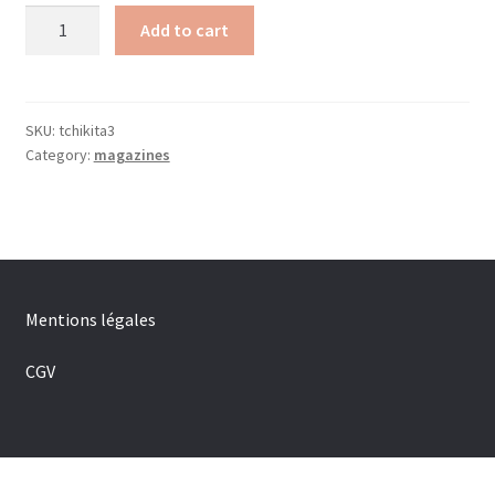
Tchikita
Add to cart
3
-
Pour
les
SKU:
tchikita3
Category:
magazines
4-
7
ans
quantity
Mentions légales
CGV