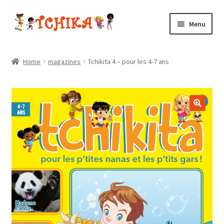
Aller
Aller
Menu
à
au
la
contenu
LE MANIFESTE
navigation
Home
magazines
Tchikita 4 – pour les 4-7 ans
F.A.Q.
L’EQUIPE